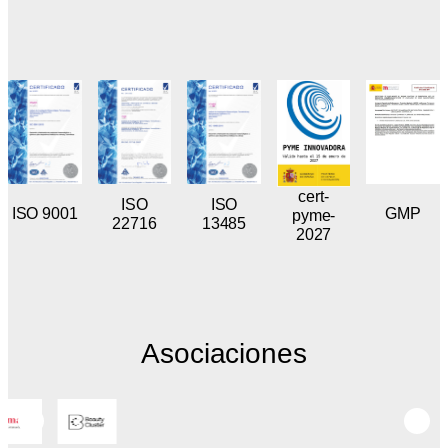
cert-
ISO
ISO
GMP
ISO 9001
pyme-
22716
13485
2027
Asociaciones