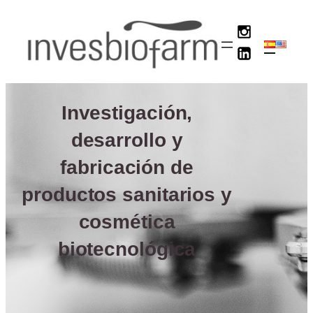
Saltar
al
contenido
Investigación,
desarrollo y
fabricación de
productos sanitarios y
cosmética
biotecnológica