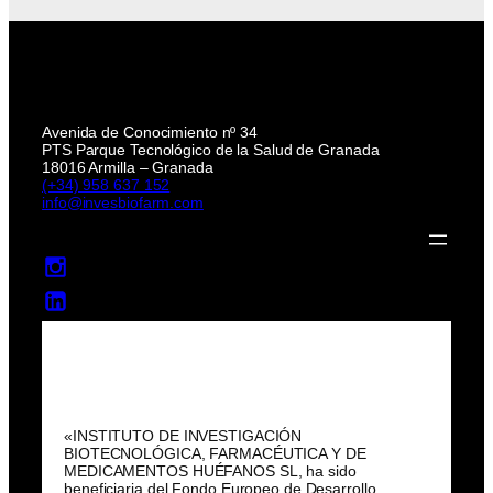
Avenida de Conocimiento nº 34
PTS Parque Tecnológico de la Salud de Granada
18016 Armilla – Granada
(+34) 958 637 152
info@invesbiofarm.com
«INSTITUTO DE INVESTIGACIÓN
BIOTECNOLÓGICA, FARMACÉUTICA Y DE
MEDICAMENTOS HUÉFANOS SL, ha sido
beneficiaria del Fondo Europeo de Desarrollo