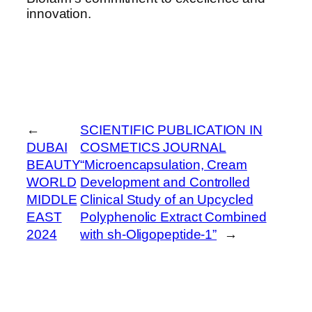
innovation.
←
SCIENTIFIC PUBLICATION IN
DUBAI
COSMETICS JOURNAL
BEAUTY
“Microencapsulation, Cream
WORLD
Development and Controlled
MIDDLE
Clinical Study of an Upcycled
EAST
Polyphenolic Extract Combined
2024
with sh-Oligopeptide-1”
→