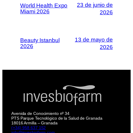
23 de junio de
World Health Expo
Miami 2026
2026
13 de mayo de
Beauty Istanbul
2026
2026
Avenida de Conocimiento nº 34
PTS Parque Tecnológico de la Salud de Granada
18016 Armilla – Granada
(+34) 958 637 152
info@invesbiofarm.com